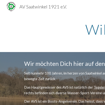
AV Saatwinkel 1921 e.V.
Sk
Wi
Wir möchten Dich hier auf den 
Seit nunmehr 100 Jahren, im herzen von Saatwinkel au
bewegte Zeit zurück. 
Das Hauptgewässer des AVS ist natürlich der 
Tegele
rechts befinden sich diverse Wasser-Sport-Vereine un
Der AVS ist ein Boots-Angelverein. Das heisst, dass w