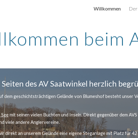
Willkommen
Der 
ip to main content
Skip to navigat
llkommen beim 
Seiten des AV Saatwinkel herzlich begrü
f dem geschichtsträchtigen Gelände von Blumeshof besteht unser Verei
r See
 mit seinen vielen Buchten und Inseln. Direkt gegenüber dem AVS 
d viele andere Anglervereine. 
ir direkt an unserem Gelände eine eigene Steganlage mit Platz für 42