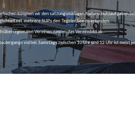
schen kommen wir den satzungsmäßigen Naturschutzaufgaben bei. Da
lichkeit mit  mehrere SUPs den Tegeler See zu erkunden.  
h überregionalen Vereinen runden das Vereinsbild ab.
aziergangs vorbei. Samstags zwischen 10 Uhr und 12 Uhr ist meist je